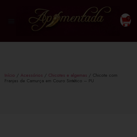
0
Início
/
Acessórios
/
Chicotes e algemas
/ Chicote com
Franjas de Camurça em Couro Sintético – PU