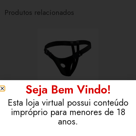
Produtos relacionados
Seja Bem Vindo!
Cinta Peniana Ajustável para Prótese em Couro
Esta loja virtual possui conteúdo
Sintético
impróprio para menores de 18
R$
49,99
anos.
ADICIONAR AO CARRINHO