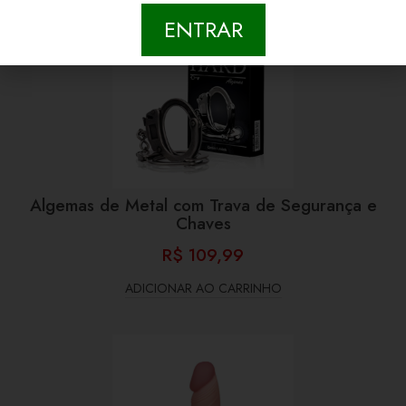
ENTRAR
Algemas de Metal com Trava de Segurança e
Chaves
R$
109,99
ADICIONAR AO CARRINHO